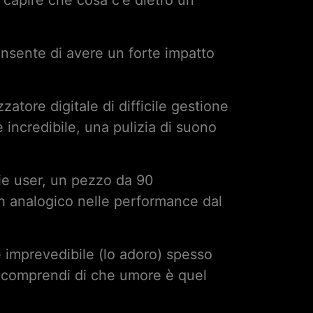
 capire che cosa c'è dietro un
nsente di avere un forte impatto
atore digitale di difficile gestione
 incredibile, una pulizia di suono
ie user, un pezzo da 90
nth analogico nelle performance dal
 imprevedibile (lo adoro) spesso
he comprendi di che umore è quel