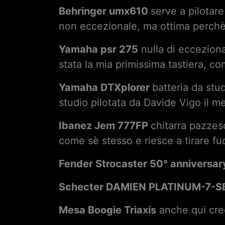
Behringer umx610
serve a pilotare
non eccezionale, ma ottima perchè
Yamaha psr 275
nulla di ecceziona
stata la mia primissima tastiera, 
Yamaha DTXplorer
batteria da stud
studio pilotata da Davide Vigo il
Ibanez Jem 777FP
chitarra pazzes
come sè stesso e riesce a tirare fuo
Fender Strocaster 50° anniversa
Schecter DAMIEN PLATINUM-7-S
Mesa Boogie Triaxis
anche qui cred