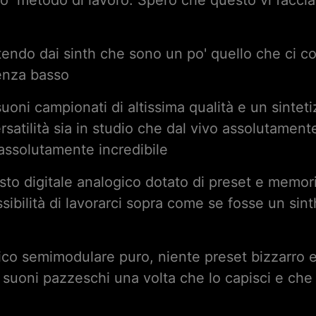
ro metodo di lavoro. Spero che questo vi faccia
endo dai sinth che sono un po' quello che ci co
senza basso
i campionati di altissima qualità e un sintetizz
satilità sia in studio che dal vivo assolutamente
assolutamente incredibile
sto digitale analogico dotato di preset e memor
ossibilità di lavorarci sopra come se fosse un si
ico semimodulare puro, niente preset bizzarro e
ei suoni pazzeschi una volta che lo capisci e c