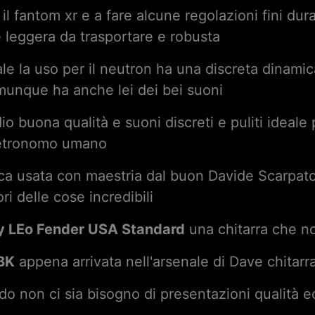
 il fantom xr e a fare alcune regolazioni fini du
 leggera da trasportare e robusta
le la uso per il neutron ha una discreta dinami
comunque ha anche lei dei bei suoni
io buona qualità e suoni discreti e puliti ideale 
 metronomo umano
ca usata con maestria dal buon Davide Scarpato
ri delle cose incredibili
ry LEo Fender USA Standard
una chitarra che n
BK
appena arrivata nell'arsenale di Dave chitarr
o non ci sia bisogno di presentazioni qualità e